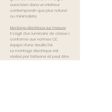
aussi bien dans un intérieur
contemporain que plus naturel
ou minimaliste.
Montage électrique sur mesure
Il s’agit d’un luminaire de classe I,
conforme aux normes CE,
équipé d’une douille E14.
Le montage électrique est
réalisé par l’artisane et peut être
adapté selon vos besoins :
en suspension avec pavillon
en métal pour fixation au
plafond
en baladeuse avec prise et
interrupteur
La longueur du câble, est
entièrement ajustable pour
s’adapter à votre espace et à