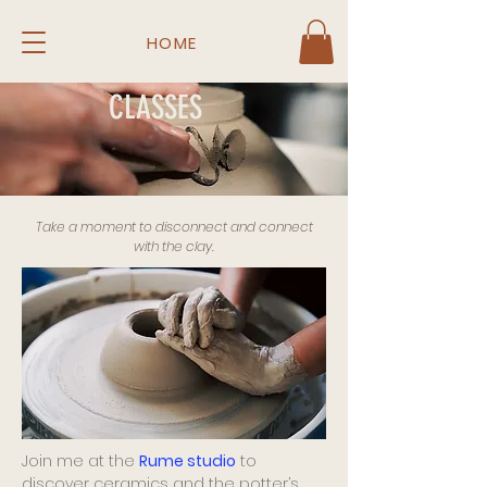
HOME
CLASSES
Take a moment to disconnect and connect
with the clay.
Join me at the
Rume studio
to
discover ceramics and the potter’s