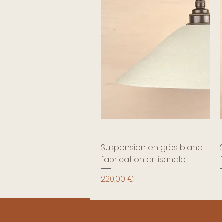
Suspension en grès blanc |
fabrication artisanale
Prix
P
220,00 €