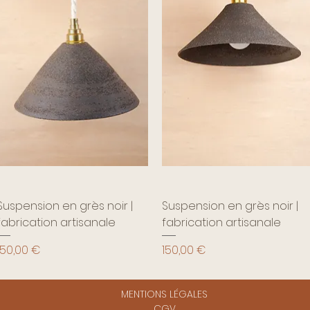
Suspension en grès noir |
Suspension en grès noir |
fabrication artisanale
fabrication artisanale
rix
Prix
150,00 €
150,00 €
MENTIONS LÉGALES
CGV